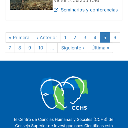
Víctor J. Jurado (UB)
Seminarios y conferencias
Paginación
Primera
« Primera
Página
‹ Anterior
Page
1
Page
2
Page
3
Page
4
Página
5
Page
6
página
anterior
actual
Page
7
Page
8
Page
9
Page
10
…
Siguiente
Siguiente ›
Última
Última »
página
página
El Centro de Ciencias Humanas y Sociales (CCHS) del
Consejo Superior de Investigaciones Científicas está