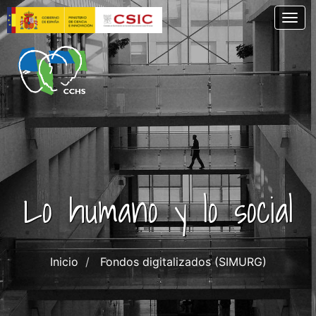
Pasar
Togg
al
contenido
principal
Lo humano y lo social
Inicio
Fondos digitalizados (SIMURG)