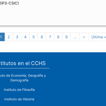
(IFS-CSIC)
Página
1
Page
2
Page
3
Page
4
Page
5
Page
6
Page
7
Page
8
Page
9
…
Siguiente
››
Última
Última 
actual
página
página
stitutos en el CCHS
ituto de Economía, Geografía y
Demografía
Instituto de Filosofía
Instituto de Historia