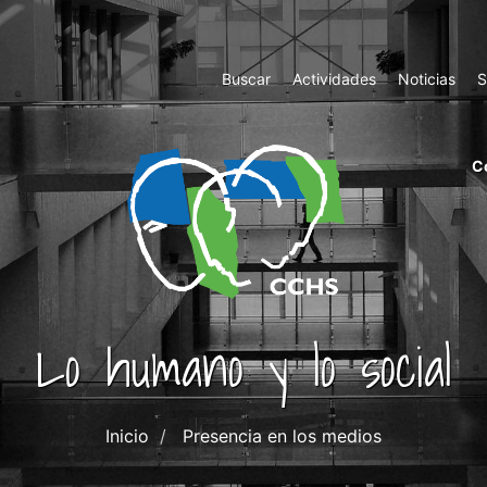
Top
Buscar
Actividades
Noticias
S
Menu
m
C
ri
cc
co
ab
Lo humano y lo social
Inicio
Presencia en los medios