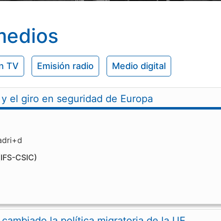
medios
n TV
Emisión radio
Medio digital
 y el giro en seguridad de Europa
adri+d
IFS-CSIC)
cambiado la política migratoria de la UE