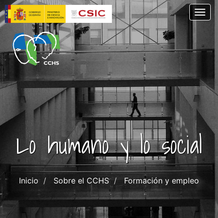
Pasar
Togg
al
contenido
principal
Lo humano y lo social
Inicio
Sobre el CCHS
Formación y empleo