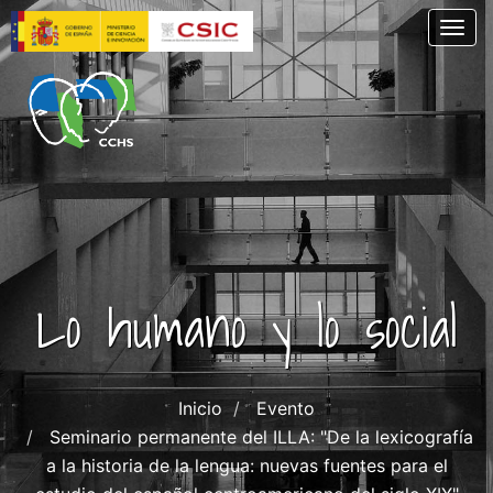
Pasar
Togg
al
contenido
principal
Lo humano y lo social
Inicio
Evento
Seminario permanente del ILLA: "De la lexicografía
a la historia de la lengua: nuevas fuentes para el