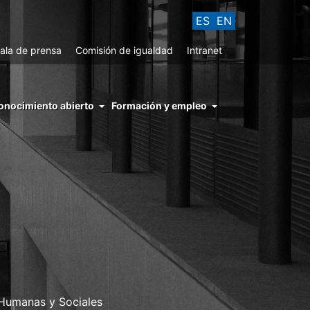
ES
EN
ala de prensa
Comisión de igualdad
Intranet
enu
onocimiento abierto
Formación y empleo
ght
hs
nocimiento
ierto
 Humanas y Sociales