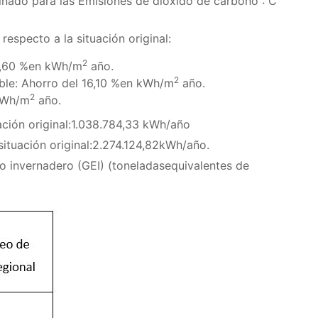
minado para las Emisiones de dióxido de carbono : C
especto a la situación original:
2
3,60 %en kWh/m
año.
2
le: Ahorro del 16,10 %en kWh/m
año.
2
kWh/m
año.
uación original:1.038.784,33 kWh/año
situación original:2.274.124,82kWh/año.
o invernadero (GEI) (toneladasequivalentes de