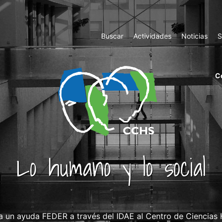
Top
Buscar
Actividades
Noticias
S
Menu
m
C
ri
cc
co
ab
Lo humano y lo social
 un ayuda FEDER a través del IDAE al Centro de Ciencias