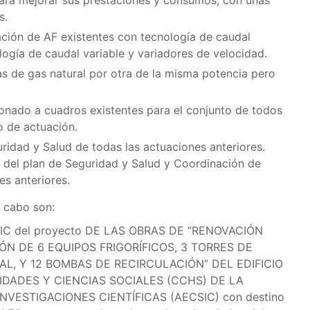
 para mejorar sus prestaciones y consumos, con unas
s.
ación de AF existentes con tecnología de caudal
gía de caudal variable y variadores de velocidad.
as de gas natural por otra de la misma potencia pero
ionado a cuadros existentes para el conjunto de todos
o de actuación.
idad y Salud de todas las actuaciones anteriores.
n del plan de Seguridad y Salud y Coordinación de
es anteriores.
a cabo son:
 CSIC del proyecto DE LAS OBRAS DE “RENOVACIÓN
ÓN DE 6 EQUIPOS FRIGORÍFICOS, 3 TORRES DE
L, Y 12 BOMBAS DE RECIRCULACIÓN” DEL EDIFICIO
ADES Y CIENCIAS SOCIALES (CCHS) DE LA
VESTIGACIONES CIENTÍFICAS (AECSIC) con destino