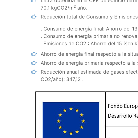
Letra obtenida en el CEE de edificio ter
2
70,1 kgCO2/m
año.
Reducción total de Consumo y Emisiones r
. Consumo de energía final: Ahorro del 1
. Consumo de energía primaria no renovab
. Emisiones de CO2 : Ahorro del 15 %en 
Ahorro de energía final respecto a la sit
Ahorro de energía primaria respecto a la 
Reducción anual estimada de gases efect
CO2/año): 347,12 .