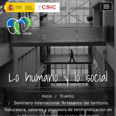
Pasar
Togg
al
contenido
principal
Lo humano y lo social
Inicio
Evento
Seminario Internacional "Artesanos del territorio.
Naturaleza, saberes y procesos de territorialización en