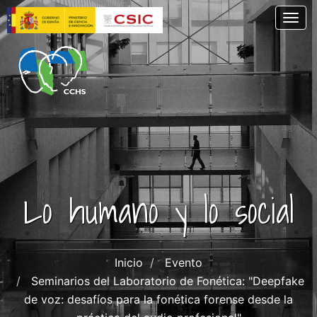
Pasar
Togg
al
contenido
principal
Lo humano y lo social
Inicio
Evento
Seminarios del Laboratorio de Fonética: "Deepfake
de voz: desafíos para la fonética forense desde la