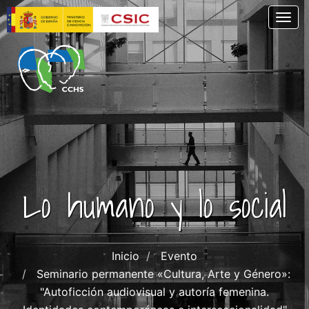
Pasar
Togg
al
contenido
principal
Lo humano y lo social
Inicio
Evento
Seminario permanente «Cultura, Arte y Género»:
"Autoficción audiovisual y autoría femenina.