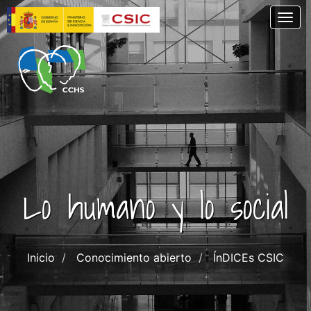
Pasar
Togg
al
contenido
principal
Lo humano y lo social
Inicio
Conocimiento abierto
ÍnDICEs CSIC