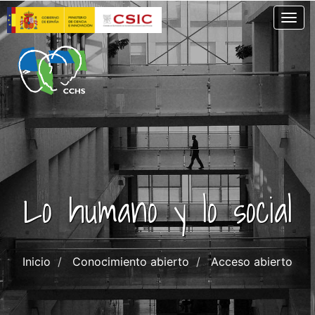
Pasar
Togg
al
contenido
principal
Lo humano y lo social
Inicio
Conocimiento abierto
Acceso abierto