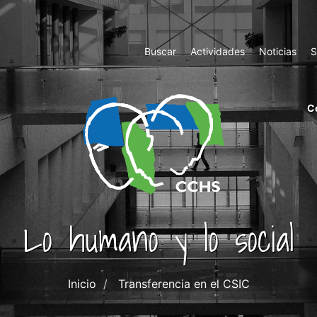
Top
Buscar
Actividades
Noticias
S
Menu
m
C
ri
cc
co
ab
Lo humano y lo social
Inicio
Transferencia en el CSIC