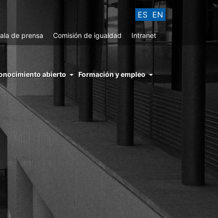
ES
EN
ala de prensa
Comisión de igualdad
Intranet
enu
onocimiento abierto
Formación y empleo
ght
hs
nocimiento
ierto