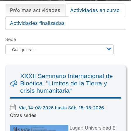
Próximas actividades
(
Actividades en curso
Primary
s
tabs
Actividades finalizadas
o
l
a
Sede
p
a
a
c
t
XXXII Seminario Internacional de
i
Bioética. "Límites de la Tierra y
v
crisis humanitaria"
a
)
Vie, 14-08-2026 hasta Sáb, 15-08-2026
Otras sedes
Lugar: Universidad El