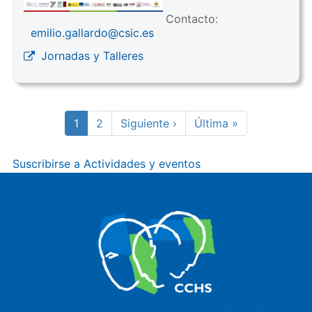
Contacto:
emilio.gallardo@csic.es
Jornadas y Talleres
Paginación
Página
1
Page
2
Siguiente
Siguiente ›
Última
Última »
actual
página
página
Suscribirse a Actividades y eventos