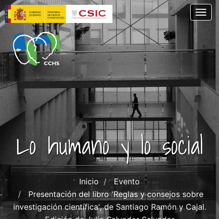
Pasar
Togg
al
contenido
principal
Lo humano y lo social
Inicio
Evento
Presentación del libro 'Reglas y consejos sobre
investigación científica', de Santiago Ramón y Cajal.