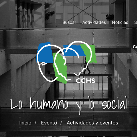
Top
Buscar
Actividades
Noticias
S
Menu
m
C
ri
cc
co
ab
Lo humano y lo social
Inicio
Evento
Actividades y eventos