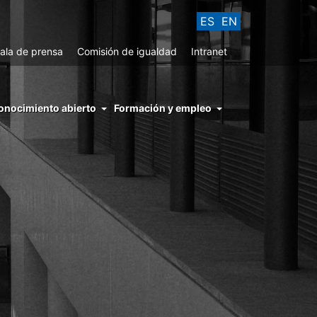
ES
EN
ala de prensa
Comisión de igualdad
Intranet
enu
onocimiento abierto
Formación y empleo
ght
hs
nocimiento
ierto