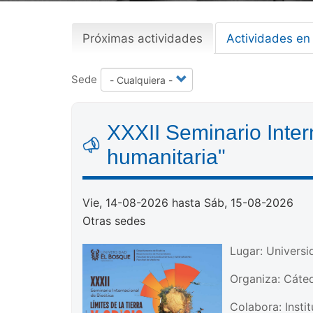
Próximas actividades
(solapa
Actividades en
Primary
activa)
tabs
Sede
XXXII Seminario Intern
humanitaria"
Vie, 14-08-2026 hasta Sáb, 15-08-2026
Otras sedes
Lugar: Univers
Organiza: Cáte
Colabora: Instit