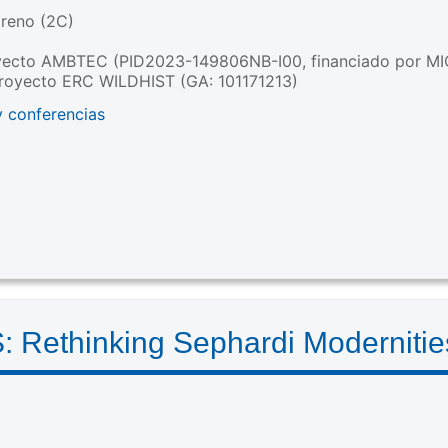
reno (2C)
yecto AMBTEC (PID2023-149806NB-I00, financiado por MI
royecto ERC WILDHIST (GA: 101171213)
y conferencias
ethinking Sephardi Modernities