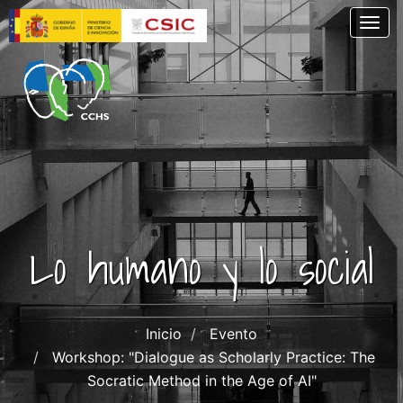
Pasar
Togg
al
contenido
principal
Lo humano y lo social
Inicio
Evento
Workshop: "Dialogue as Scholarly Practice: The
Socratic Method in the Age of AI"