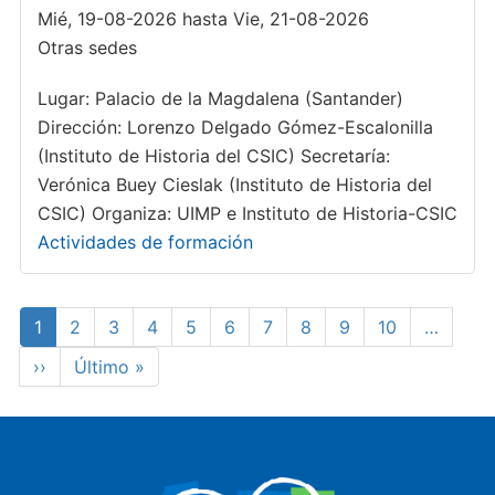
Mié, 19-08-2026 hasta Vie, 21-08-2026
Otras sedes
Lugar: Palacio de la Magdalena (Santander)
Dirección: Lorenzo Delgado Gómez-Escalonilla
(Instituto de Historia del CSIC) Secretaría:
Verónica Buey Cieslak (Instituto de Historia del
CSIC) Organiza: UIMP e Instituto de Historia-CSIC
Actividades de formación
Paginación
Página
1
Page
2
Page
3
Page
4
Page
5
Page
6
Page
7
Page
8
Page
9
Page
10
…
actual
Siguiente
››
Última
Último »
página
página