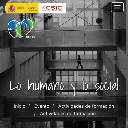
Pasar
Togg
al
contenido
principal
Lo humano y lo social
Inicio
Evento
Actividades de formación
Actividades de formación