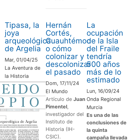
Tipasa, la
Hernán
La
joya
Cortés,
ocupación
arqueológica
Cuauhtémoc
de la Isla
de Argelia
o cómo
del Fraile
colonizar y
tendría
Mar, 01/04/25
descolonizar
500 años
La Aventura de
el pasado
más de lo
la Historia
estimado
Dom, 17/11/24
Lun, 16/09/24
El Mundo
Artículo de
Juan
Onda Regional
Pimentel
,
Murcia
investigador del
Es una de las
Instituto de
conclusiones de
Historia (IH-
la quinta
CSIC).
campaña llevada