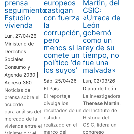
prensa
europeos
Martin, del
seguimiento
castigan
CSIC:
Estudio
con fuerza
«Urraca de
vivienda
la
León
corrupción,
gobernó
Lun, 27/04/26
pero
como un
Ministerio de
menos si la
rey de su
Derechos
comete un
tiempo, no
Sociales,
político ‘de
fue una
Consumo y
los suyos’
malvada»
Agenda 2030 |
Sáb, 25/04/26
Lun, 02/03/26
Acceso 360
El País
Diario de León
Noticias de
El reportaje
La investigadora
prensa sobre el
divulga los
Therese Martin
,
acuerdo
resultados de un
del Instituto de
para análisis del
estudio
Historia del
mercado de la
realizado en el
CSIC, lidera un
vivienda entre el
marco del
congreso
Ministerio y el