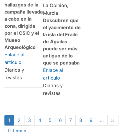
hallazgos de la
La Opinión,
campaña llevada
Murcia
a cabo en la
Descubren que
zona, dirigida
el yacimiento de
por el CSIC y el
la isla del Fraile
Museo
de Águilas
Arqueológico
puede ser más
Enlace al
antiguo de lo
artículo
que se pensaba
Diarios y
Enlace al
revistas
artículo
Diarios y
revistas
Paginación
Página
1
Page
2
Page
3
Page
4
Page
5
Page
6
Page
7
Page
8
Page
9
…
Siguiente
››
actual
página
Última
Última »