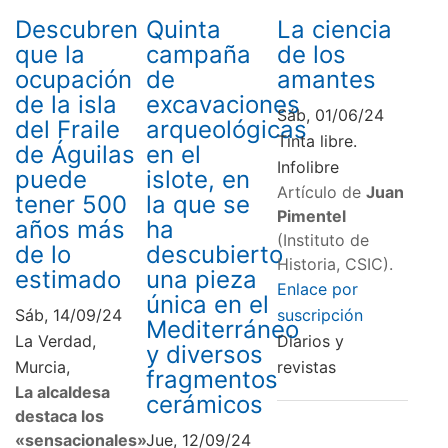
Descubren
Quinta
La ciencia
que la
campaña
de los
ocupación
de
amantes
de la isla
excavaciones
Sáb, 01/06/24
del Fraile
arqueológicas
Tinta libre.
de Águilas
en el
Infolibre
puede
islote, en
Artículo de
Juan
tener 500
la que se
Pimentel
años más
ha
(Instituto de
de lo
descubierto
Historia, CSIC).
estimado
una pieza
Enlace por
única en el
Sáb, 14/09/24
suscripción
Mediterráneo
La Verdad,
Diarios y
y diversos
Murcia,
revistas
fragmentos
La alcaldesa
cerámicos
destaca los
«sensacionales»
Jue, 12/09/24