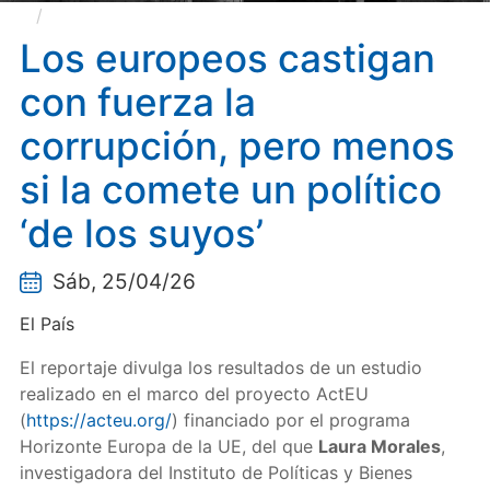
Los europeos castigan con fuerza la corrupción,
pero menos si la comete un político ‘de los suyos’
Los europeos castigan
con fuerza la
corrupción, pero menos
si la comete un político
‘de los suyos’
Sáb, 25/04/26
El País
El reportaje divulga los resultados de un estudio
realizado en el marco del proyecto ActEU
(
https://acteu.org/
) financiado por el programa
Horizonte Europa de la UE, del que
Laura Morales
,
investigadora del Instituto de Políticas y Bienes