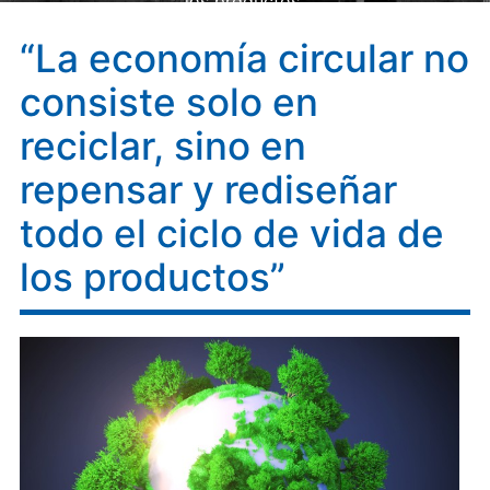
los productos”
“La economía circular no
consiste solo en
reciclar, sino en
repensar y rediseñar
todo el ciclo de vida de
los productos”