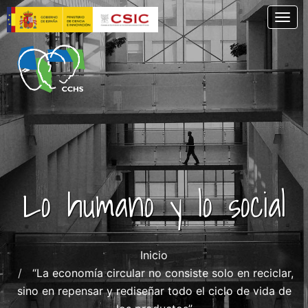
Pasar
Togg
al
contenido
principal
Lo humano y lo social
Inicio
“La economía circular no consiste solo en reciclar,
sino en repensar y rediseñar todo el ciclo de vida de