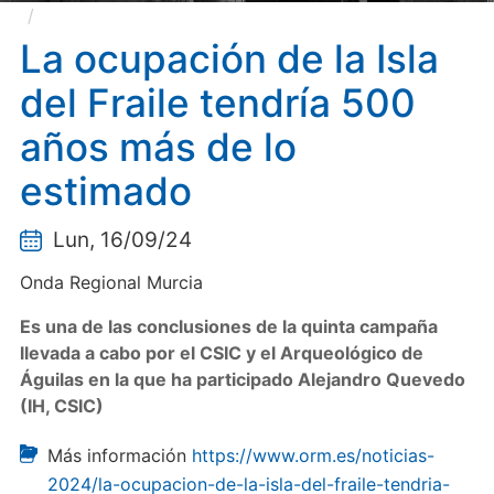
La ocupación de la Isla del Fraile tendría 500 años
más de lo estimado
La ocupación de la Isla
del Fraile tendría 500
años más de lo
estimado
Lun, 16/09/24
Onda Regional Murcia
Es una de las conclusiones de la quinta campaña
llevada a cabo por el CSIC y el Arqueológico de
Águilas en la que ha participado Alejandro Quevedo
(IH, CSIC)
Más información
https://www.orm.es/noticias-
2024/la-ocupacion-de-la-isla-del-fraile-tendria-