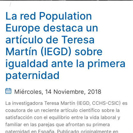
La red Population Europe destaca un artículo de
Teresa Martín (IEGD) sobre igualdad ante la primera
La red Population
paternidad
Europe destaca un
artículo de Teresa
Martín (IEGD) sobre
igualdad ante la primera
paternidad
Miércoles, 14 Noviembre, 2018
La investigadora Teresa Martín (IEGD, CCHS-CSIC) es
coautora de un reciente artículo científico sobre la
satisfacción con el equilibrio entre la vida laboral y
familiar en las parejas que afrontan su primera
paternidad en España. Publicado originalmente en