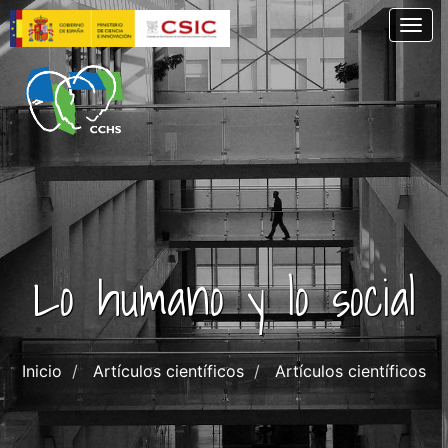
Pasar
Togg
al
contenido
principal
Lo humano y lo social
Inicio
Artículos científicos
Artículos científicos