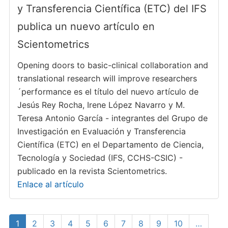
y Transferencia Científica (ETC) del IFS
publica un nuevo artículo en
Scientometrics
Opening doors to basic-clinical collaboration and
translational research will improve researchers
´performance es el título del nuevo artículo de
Jesús Rey Rocha, Irene López Navarro y M.
Teresa Antonio García - integrantes del Grupo de
Investigación en Evaluación y Transferencia
Científica (ETC) en el Departamento de Ciencia,
Tecnología y Sociedad (IFS, CCHS-CSIC) -
publicado en la revista Scientometrics.
Enlace al artículo
Paginación
Página
1
Page
2
Page
3
Page
4
Page
5
Page
6
Page
7
Page
8
Page
9
Page
10
…