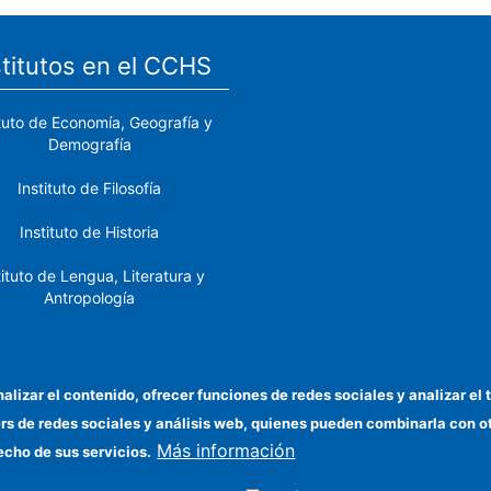
stitutos en el CCHS
ituto de Economía, Geografía y
Demografía
Instituto de Filosofía
Instituto de Historia
tituto de Lengua, Literatura y
Antropología
tituto de Lenguas y Culturas
del Mediterráneo y Oriente
Próximo
nalizar el contenido, ofrecer funciones de redes sociales y analizar 
ers de redes sociales y análisis web, quienes pueden combinarla con 
stituto de Políticas y Bienes
Más información
Públicos
echo de sus servicios.