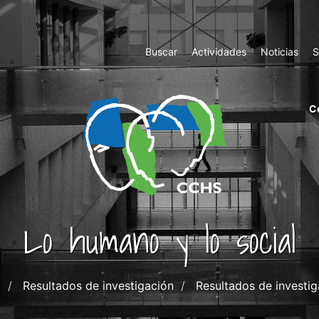
Top
Buscar
Actividades
Noticias
S
Menu
m
C
ri
cc
co
ab
Lo humano y lo social
o
Resultados de investigación
Resultados de investig