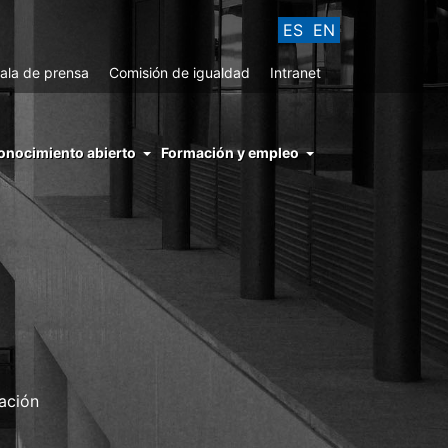
ES
EN
ala de prensa
Comisión de igualdad
Intranet
enu
onocimiento abierto
Formación y empleo
ght
hs
nocimiento
ierto
ación