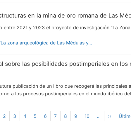
structuras en la mina de oro romana de Las Mé
cabo entre 2021 y 2023 el proyecto de investigación “La Zo
 "La zona arqueológica de Las Médulas y…
l sobre las posibilidades postimperiales en los 
utura publicación de un libro que recogerá las principales
torno a los procesos postimperiales en el mundo ibérico del 
gina
Page
2
Page
3
Page
4
Page
5
Page
6
Page
7
Page
8
Page
9
Page
10
…
Siguiente
››
Últim
Últim
tual
página
pági