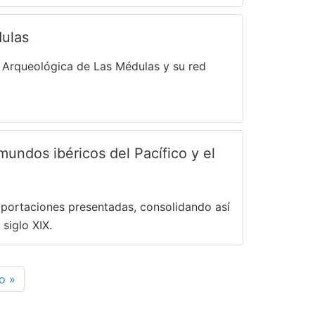
dulas
na Arqueológica de Las Médulas y su red
mundos ibéricos del Pacífico y el
 aportaciones presentadas, consolidando así
siglo XIX.
a
o »
na