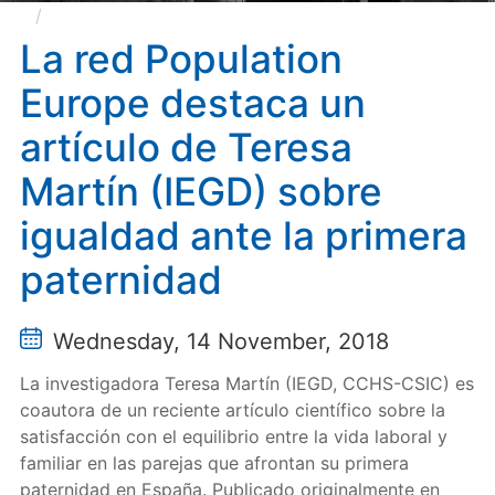
La red Population Europe destaca un artículo de
Teresa Martín (IEGD) sobre igualdad ante la primera
La red Population
paternidad
Europe destaca un
artículo de Teresa
Martín (IEGD) sobre
igualdad ante la primera
paternidad
Wednesday, 14 November, 2018
La investigadora Teresa Martín (IEGD, CCHS-CSIC) es
coautora de un reciente artículo científico sobre la
satisfacción con el equilibrio entre la vida laboral y
familiar en las parejas que afrontan su primera
paternidad en España. Publicado originalmente en