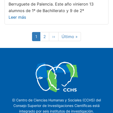
Berruguete de Palencia. Este año vinieron 13
alumnos de 1º de Bachillerato y 9 de 2º
Leer más
Paginación
Página
1
Page
2
Siguiente
››
Última
Último »
actual
página
página
El Centro de Ciencias Humanas y Sociales (CCHS) del
Consejo Superior de Investigaciones Científicas está
integrado por seis institutos de investigación.