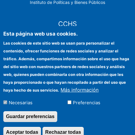
Instituto de Políticas y Bienes Públicos
CCHS
Esta página web usa cookies.
Sede electrónica CSIC
Las cookies de este sitio web se usan para personalizar el
contenido, ofrecer funciones de redes sociales y analizar el
Identidad institucional
tráfico. Además, compartimos información sobre el uso que haga
Información para proveedores
del sitio web con nuestros partners de redes sociales y análisis
web, quienes pueden combinarla con otra información que les
Ayudas FEDER
haya proporcionado o que hayan recopilado a partir del uso que
Organismos financiadores
Más información
haya hecho de sus servicios.
Contacto
Necesarias
Preferencias
Cómo llegar
Guardar preferencias
Aceptar todas
Rechazar todas
Revocar consentimi
©Copyright 2026 Todos los derechos reservados