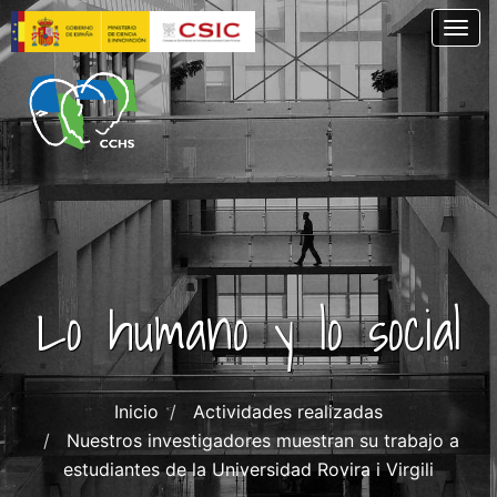
Pasar
Togg
al
contenido
principal
Lo humano y lo social
Inicio
Actividades realizadas
Nuestros investigadores muestran su trabajo a
estudiantes de la Universidad Rovira i Virgili