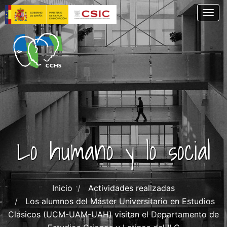
Pasar
Togg
al
contenido
principal
Lo humano y lo social
Inicio
Actividades realizadas
Los alumnos del Máster Universitario en Estudios
Clásicos (UCM-UAM-UAH) visitan el Departamento de