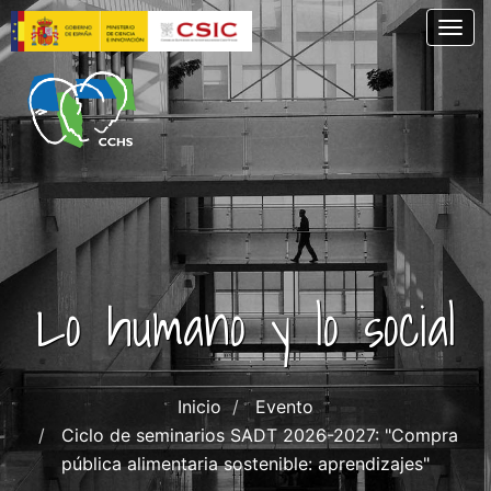
Pasar
Togg
al
contenido
principal
Lo humano y lo social
Inicio
Evento
Ciclo de seminarios SADT 2026-2027: "Compra
pública alimentaria sostenible: aprendizajes"