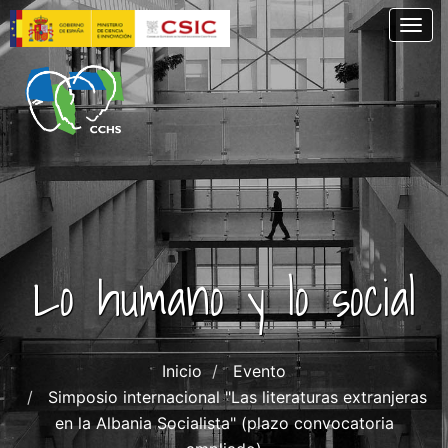
Pasar
Togg
al
contenido
principal
Lo humano y lo social
Inicio
Evento
Simposio internacional "Las literaturas extranjeras
en la Albania Socialista" (plazo convocatoria