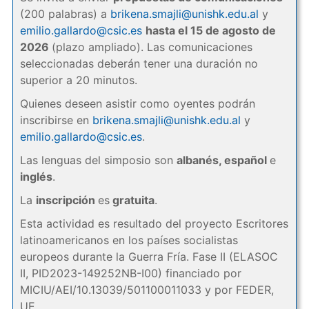
(200 palabras) a
brikena.smajli@unishk.edu.al
y
emilio.gallardo@csic.es
hasta el 15 de agosto de
2026
(plazo ampliado). Las comunicaciones
seleccionadas deberán tener una duración no
superior a 20 minutos.
Quienes deseen asistir como oyentes podrán
inscribirse en
brikena.smajli@unishk.edu.al
y
emilio.gallardo@csic.es
.
Las lenguas del simposio son
albanés, español
e
inglés
.
La
inscripción
es
gratuita
.
Esta actividad es resultado del proyecto Escritores
latinoamericanos en los países socialistas
europeos durante la Guerra Fría. Fase II (ELASOC
II, PID2023-149252NB-I00) financiado por
MICIU/AEI/10.13039/501100011033 y por FEDER,
UE