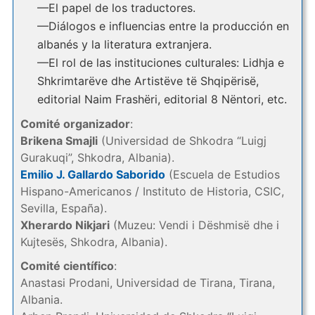
—El papel de los traductores.
—Diálogos e influencias entre la producción en
albanés y la literatura extranjera.
—El rol de las instituciones culturales: Lidhja e
Shkrimtarëve dhe Artistëve të Shqipërisë,
editorial Naim Frashëri, editorial 8 Nëntori, etc.
Comité organizador
:
Brikena Smajli
(Universidad de Shkodra “Luigj
Gurakuqi”, Shkodra, Albania).
Emilio J. Gallardo Saborido
(Escuela de Estudios
Hispano-Americanos / Instituto de Historia, CSIC,
Sevilla, España).
Xherardo Nikjari
(Muzeu: Vendi i Dëshmisë dhe i
Kujtesës, Shkodra, Albania).
Comité científico
:
Anastasi Prodani, Universidad de Tirana, Tirana,
Albania.