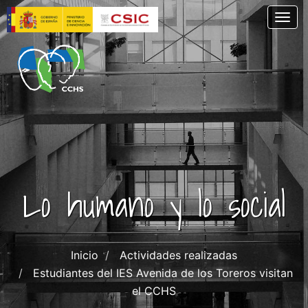
Pasar
Togg
al
contenido
principal
Lo humano y lo social
Inicio
Actividades realizadas
Estudiantes del IES Avenida de los Toreros visitan
el CCHS