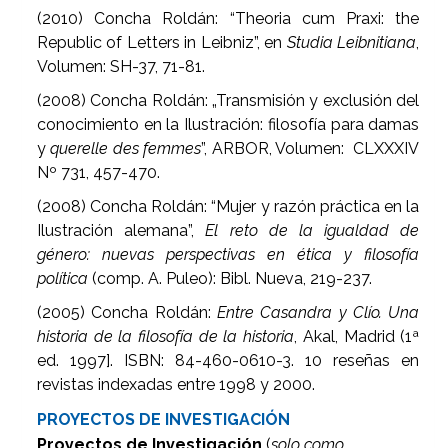
(2010) Concha Roldán: “Theoria cum Praxi: the
Republic of Letters in Leibniz”, en
Studia Leibnitiana
,
Volumen: SH-37, 71-81.
(2008) Concha Roldán: „Transmisión y exclusión del
conocimiento en la Ilustración: filosofía para damas
y
querelle des femmes
”, ARBOR, Volumen: CLXXXIV
Nº 731, 457-470.
(2008) Concha Roldán: “Mujer y razón práctica en la
Ilustración alemana”,
El reto de la igualdad de
género: nuevas perspectivas en ética y filosofía
política
(comp. A. Puleo): Bibl. Nueva, 219-237.
(2005) Concha Roldán:
Entre Casandra y Clío. Una
historia de la filosofía de la historia
, Akal, Madrid (1ª
ed. 1997]. ISBN: 84-460-0610-3. 10 reseñas en
revistas indexadas entre 1998 y 2000.
PROYECTOS DE INVESTIGACIÓN
Proyectos de Investigación
(
solo como