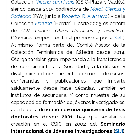
Colección
Theoria cum Praxi
(CSIC-Plaza y Valdés),
siendo desde 2015 codirectora de
Moral, Ciencia y
Sociedad
(P&V, junto a
Roberto. R. Aramayo
) y de la
Colección
Eidética
(Herder). Desde 2005 es editora
de
G.W. Leibniz. Obras filosóficas y científicas
(Comares, empeño editorial promovida por la
SeL
).
Asimismo, forma parte del Comité Asesor de la
Colección Feminismos de Cátedra desde 2014.
Otorga también gran importancia a la transferencia
del conocimiento a la Sociedad y a la difusión y
divulgación del conocimiento, por medio de cursos,
conferencias y publicaciones, que imparte
asiduamente desde hace décadas, también en
institutos de secundaria. Y como muestra de su
capacidad de formación de jóvenes investigadores,
aparte de la
dirección de una quincena de tesis
doctorales desde 2001
, hay que señalar su
creación en el CSIC en 2002 del
Seminario
Internacional de Jóvenes Investigadores (
SIJI
)
,