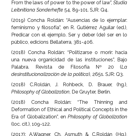
From the laws of power to the power of law”,
Studia
Leibnitiana
Sonderhefte
54, 89-101. SJR: Q4.
(2019) Concha Roldán: “Ausencias de lo ejemplar:
feminismo y filosofía”, en R. Gutiérrez Aguilar (ed.),
Predicar con el ejemplo. Ser y deber (de) ser en lo
público, edicions Bellaterra, 381-406.
(2018) Concha Roldán: “Politizarse o morir: hacia
una nueva organicidad de las instituciones”, Bajo
Palabra. Revista de Filosofía Nº 20 (
La
desinstitucionalización de la política
), 265s. SJR: Q3.
(2018) C.Roldán, J. Rohbeck, D. Brauer, (hg.),
Philosophy of Globalization
, De Gruyter, Berlin.
(2018) Concha Roldán: “The Thinning and
Deformation of Ethical and Political Concepts in the
Era of Globalization”, en
Philosophy of Globalization
(loc. cit.), 109-122.
(2017): A.Wagner, Ch. Asmuth & C.Roldán (Hg.),