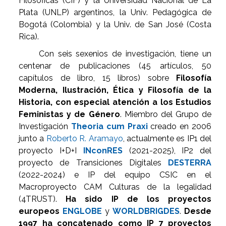
Filosóficas (CIF) y la Universidad Nacional de La
Plata (UNLP) argentinos, la Univ. Pedagógica de
Bogotá (Colombia) y la Univ. de San José (Costa
Rica).
Con seis sexenios de investigación, tiene un
centenar de publicaciones (45 artículos, 50
capítulos de libro, 15 libros) sobre
Filosofía
Moderna, Ilustración, Ética y Filosofía de la
Historia, con especial atención a los Estudios
Feministas y de Género
. Miembro del Grupo de
Investigación
Theoria cum Praxi
creado en 2006
junto a
Roberto R. Aramayo
, actualmente es IP1 del
proyecto I+D+I
INconRES
(2021-2025), IP2 del
proyecto de Transiciones Digitales
DESTERRA
(2022-2024) e IP del equipo CSIC en el
Macroproyecto CAM Culturas de la legalidad
(4TRUST).
Ha sido IP de los proyectos
europeos
ENGLOBE
y
WORLDBRIGDES
.
Desde
1997 ha concatenado como IP 7 proyectos