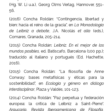
(Hg. W. Li u.a.), Georg Olms Verlag, Hannover, 551-
56.
(2016) Concha Roldán: “Contingencia, libertad y
bien: hacia el reino de la gracia”, en
La Monadología
de Leibniz a debate
,
J.A. Nicolás
et alia
(eds.),
Comares, Granada, 205-214.
(2015) Concha Roldán:
Leibniz. En el mejor de los
mundos posibles
, ed. Batiscafo, Barcelona (100 pp.);
traducido al italiano y portugués (Ed. Hachette,
2016).
(2015) Concha Roldán: “La filosofía de Anne
Conway: bases metafísicas y éticas para la
sostenibilidad”, en
Ecología y género en diálogo
interdisciplinar
, Plaza y Valdés, 101-123.
(2014) Concha Roldán: "Paz perpetua y federación
europea: la crítica de Leibniz a Saint-Pierre“.
Araucaria. Revista Iberoamericana de Filosofía,