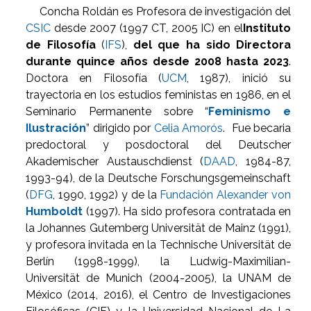
Concha Roldán es Profesora de investigación del
CSIC
desde 2007 (1997 CT, 2005 IC) en el
Instituto
de Filosofía
(
IFS
),
del que ha sido
Directora
durante quince años desde 2008 hasta 2023
.
Doctora en Filosofía (
UCM
, 1987), inició su
trayectoria en los estudios feministas en 1986, en el
Seminario Permanente sobre “
Feminismo e
Ilustración
” dirigido por
Celia Amorós
. Fue becaria
predoctoral y posdoctoral del Deutscher
Akademischer Austauschdienst (
DAAD
, 1984-87,
1993-94), de la Deutsche Forschungsgemeinschaft
(
DFG
, 1990, 1992) y de la
Fundación Alexander von
Humboldt
(1997). Ha sido profesora contratada en
la Johannes Gutemberg Universität de Mainz (1991),
y profesora invitada en la Technische Universität de
Berlín (1998-1999), la Ludwig-Maximilian-
Universität de Munich (2004-2005), la UNAM de
México (2014, 2016), el Centro de Investigaciones