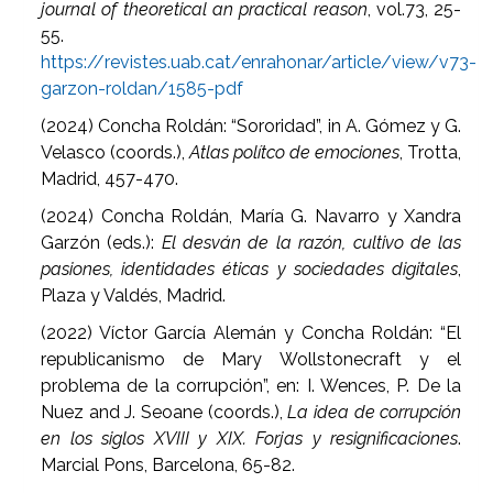
journal of theoretical an practical reason
, vol.73, 25-
55.
https://revistes.uab.cat/enrahonar/article/view/v73-
garzon-roldan/1585-pdf
(2024) Concha Roldán: “Sororidad”, in A. Gómez y G.
Velasco (coords.),
Atlas polítco de emociones
, Trotta,
Madrid, 457-470.
(2024) Concha Roldán, María G. Navarro y Xandra
Garzón (eds.):
El desván de la razón, cultivo de las
pasiones, identidades éticas y sociedades digitales
,
Plaza y Valdés, Madrid.
(2022) Víctor García Alemán y Concha Roldán: “El
republicanismo de Mary Wollstonecraft y el
problema de la corrupción”, en: I. Wences, P. De la
Nuez and J. Seoane (coords.),
La idea de corrupción
en los siglos XVIII y XIX. Forjas y resignificaciones
.
Marcial Pons, Barcelona, 65-82.