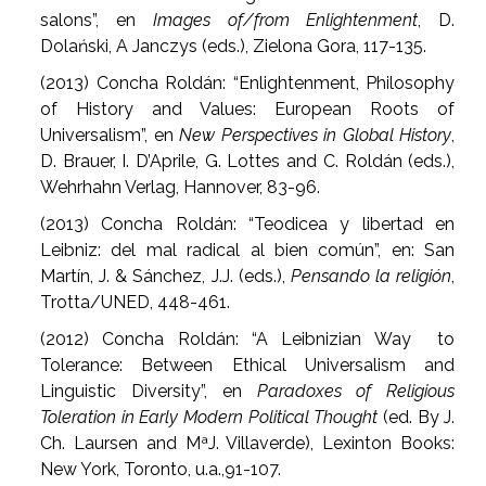
salons”, en
Images of/from Enlightenment
, D.
Dolański, A Janczys (eds.), Zielona Gora, 117-135.
(2013) Concha Roldán: “Enlightenment, Philosophy
of History and Values: European Roots of
Universalism”, en
New Perspectives in Global History
,
D. Brauer, I. D’Aprile, G. Lottes and C. Roldán (eds.),
Wehrhahn Verlag, Hannover, 83-96.
(2013) Concha Roldán: “Teodicea y libertad en
Leibniz: del mal radical al bien común”, en: San
Martín, J. & Sánchez, J.J. (eds.),
Pensando la religión
,
Trotta/UNED, 448-461.
(2012) Concha Roldán: “A Leibnizian Way to
Tolerance: Between Ethical Universalism and
Linguistic Diversity”, en
Paradoxes of Religious
Toleration in Early Modern Political Thought
(ed. By J.
Ch. Laursen and MªJ. Villaverde), Lexinton Books:
New York, Toronto, u.a.,91-107.