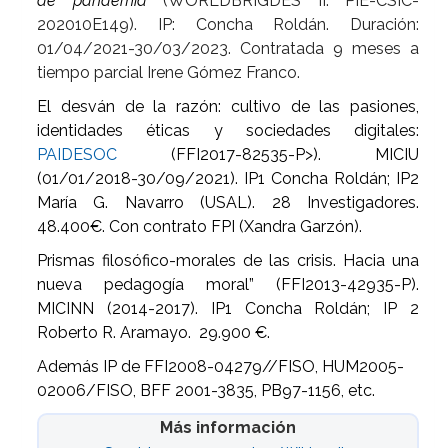
de pandemia
(WORLDBRIGDES II: PIE-CSIC-
202010E149). IP: Concha Roldán. Duración:
01/04/2021-30/03/2023. Contratada 9 meses a
tiempo parcial Irene Gómez Franco.
El desván de la razón: cultivo de las pasiones,
identidades éticas y sociedades digitales:
PAIDESOC
(FFI2017-82535-P>). MICIU
(01/01/2018-30/09/2021). IP1 Concha Roldán; IP2
María G. Navarro (USAL). 28 Investigadores.
48.400€. Con contrato FPI (Xandra Garzón).
Prismas filosófico-morales de las crisis. Hacia una
nueva pedagogía moral” (FFI2013-42935-P).
MICINN (2014-2017). IP1 Concha Roldán; IP 2
Roberto R. Aramayo. 29.900 €.
Además IP de FFI2008-04279//FISO, HUM2005-
02006/FISO, BFF 2001-3835, PB97-1156, etc.
Más información