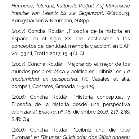
Harmonie, Toleranz, kulturelle Vielfalt: Auf-klärerische
Impulse von Leibniz bis zur Gegenwart
. Würzburg,
Königshausen & Neumann, 268pp.
(2017) Concha Roldán „Filosofía de la historia en
España en el siglo XX. Del casticismo a los
conceptos de identidad, memoria y acción“, en EIAF
vol. 33/II, Trotta 2017, 15-46). CL
(2017) Concha Roldán “Mejorando el mejor de los
mundos posibles: ética y política en Leibniz”, en:
La
modernidad en perspectiva
. (R. Casales et alia,
comps.), Comares, Granada, 115-129.
(2016) Concha Roldán: “Historia conceptual y
Filosofía de la historia desde una perspectiva
leibniziana”,
Endoxa
, nº 38, diciembre 2016, 217-238.
SJR: Q4.
(2016) Concha Roldán: "Leibniz und die Idee
Europas“, en
Für unser Glück oder das Glück anderer