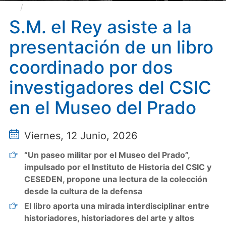
S.M. el Rey asiste a la presentación de un libro
coordinado por dos investigadores del CSIC en el
S.M. el Rey asiste a la
Museo del Prado
presentación de un libro
coordinado por dos
investigadores del CSIC
en el Museo del Prado
Viernes, 12 Junio, 2026
“Un paseo militar por el Museo del Prado”,
impulsado por el Instituto de Historia del CSIC y
CESEDEN, propone una lectura de la colección
desde la cultura de la defensa
El libro aporta una mirada interdisciplinar entre
historiadores, historiadores del arte y altos