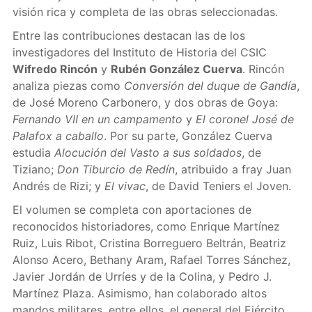
visión rica y completa de las obras seleccionadas.
Entre las contribuciones destacan las de los
investigadores del Instituto de Historia del CSIC
Wifredo Rincón
y
Rubén González Cuerva
. Rincón
analiza piezas como
Conversión del duque de Gandía
,
de José Moreno Carbonero, y dos obras de Goya:
Fernando VII en un campamento
y
El coronel José de
Palafox a caballo
. Por su parte, González Cuerva
estudia
Alocución del Vasto a sus soldados
, de
Tiziano;
Don Tiburcio de Redín
, atribuido a fray Juan
Andrés de Rizi; y
El vivac
, de David Teniers el Joven.
El volumen se completa con aportaciones de
reconocidos historiadores, como Enrique Martínez
Ruiz, Luis Ribot, Cristina Borreguero Beltrán, Beatriz
Alonso Acero, Bethany Aram, Rafael Torres Sánchez,
Javier Jordán de Urríes y de la Colina, y Pedro J.
Martínez Plaza. Asimismo, han colaborado altos
mandos militares, entre ellos, el general del Ejército