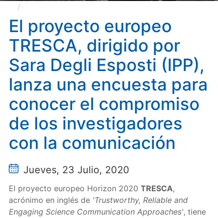
El proyecto europeo TRESCA, dirigido por Sara
Degli Esposti (IPP), lanza una encuesta para conocer
El proyecto europeo
el compromiso de los investigadores con la
TRESCA, dirigido por
comunicación
Sara Degli Esposti (IPP),
lanza una encuesta para
conocer el compromiso
de los investigadores
con la comunicación
Jueves, 23 Julio, 2020
El proyecto europeo Horizon 2020
TRESCA
,
acrónimo en inglés de
'Trustworthy, Reliable and
Engaging Science Communication Approaches'
, tiene