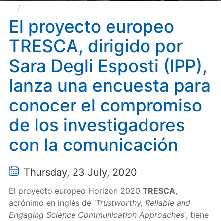
El proyecto europeo TRESCA, dirigido por Sara
Degli Esposti (IPP), lanza una encuesta para conocer
El proyecto europeo
el compromiso de los investigadores con la
TRESCA, dirigido por
comunicación
Sara Degli Esposti (IPP),
lanza una encuesta para
conocer el compromiso
de los investigadores
con la comunicación
Thursday, 23 July, 2020
El proyecto europeo Horizon 2020
TRESCA
,
acrónimo en inglés de
'Trustworthy, Reliable and
Engaging Science Communication Approaches'
, tiene