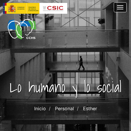
Pasar
Togg
al
contenido
principal
Lo humano y lo social
Inicio
Personal
Esther