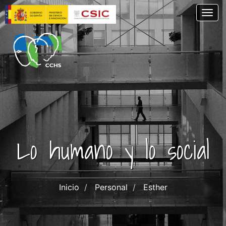
Skip
Togg
to
main
content
Lo humano y lo social
Inicio
Personal
Esther