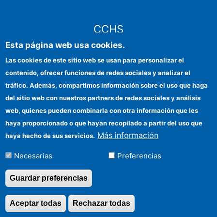
CCHS
Esta página web usa cookies.
Sede electrónica CSIC
Las cookies de este sitio web se usan para personalizar el
contenido, ofrecer funciones de redes sociales y analizar el
Identidad institucional
tráfico. Además, compartimos información sobre el uso que haga
Información para proveedores
del sitio web con nuestros partners de redes sociales y análisis
web, quienes pueden combinarla con otra información que les
Ayudas FEDER
haya proporcionado o que hayan recopilado a partir del uso que
Organismos financiadores
Más información
haya hecho de sus servicios.
Contacto
Necesarias
Preferencias
Cómo llegar
Guardar preferencias
Aceptar todas
Rechazar todas
Revocar consentimi
©Copyright 2026 Todos los derechos reservados