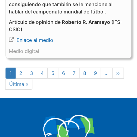
consiguiendo que también se le mencione al
hablar del campeonato mundial de fútbol.
Artículo de opinión de
Roberto R. Aramayo
(IFS-
CSIC)
Enlace al medio
Medio digital
Paginación
Página
1
Page
2
Page
3
Page
4
Page
5
Page
6
Page
7
Page
8
Page
9
…
Siguient
››
actual
página
Última
Última »
página