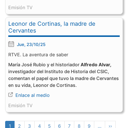
Emisión TV
Leonor de Cortinas, la madre de
Cervantes
Jue, 23/10/25
RTVE. La aventura de saber
María José Rubio y el historiador
Alfredo Alvar,
investigador del Instituto de Historia del CSIC,
comentan el papel que tuvo la madre de Cervantes
en su vida, Leonor de Cortinas.
Enlace al medio
Emisión TV
Paginación
Página
1
Page
2
Page
3
Page
4
Page
5
Page
6
Page
7
Page
8
Page
9
…
Siguient
››