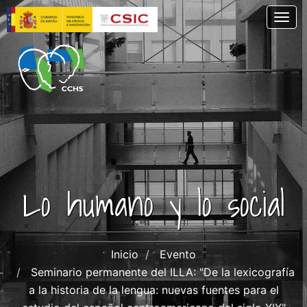
Skip
Togg
to
main
content
Lo humano y lo social
Inicio
Evento
Seminario permanente del ILLA: "De la lexicografía
a la historia de la lengua: nuevas fuentes para el