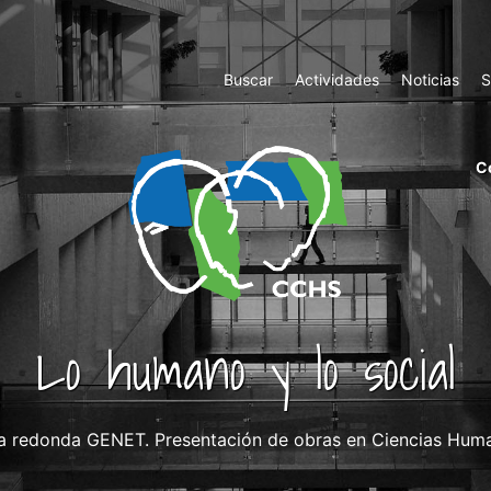
Top
Buscar
Actividades
Noticias
S
Menu
m
C
ri
cc
co
ab
Lo humano y lo social
 redonda GENET. Presentación de obras en Ciencias Human