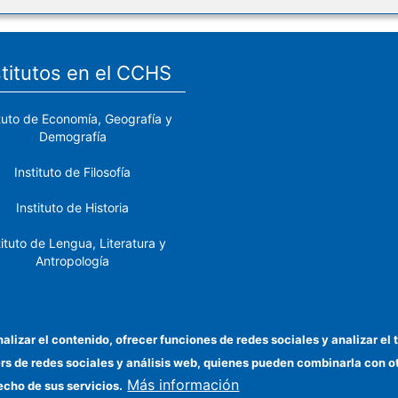
stitutos en el CCHS
ituto de Economía, Geografía y
Demografía
Instituto de Filosofía
Instituto de Historia
tituto de Lengua, Literatura y
Antropología
tituto de Lenguas y Culturas
del Mediterráneo y Oriente
Próximo
nalizar el contenido, ofrecer funciones de redes sociales y analizar 
ers de redes sociales y análisis web, quienes pueden combinarla con 
stituto de Políticas y Bienes
Más información
Públicos
echo de sus servicios.