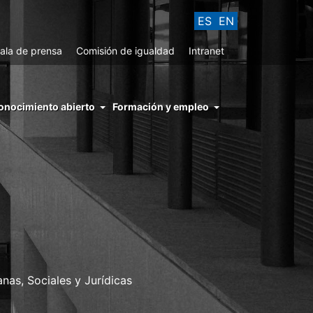
ES
EN
ala de prensa
Comisión de igualdad
Intranet
enu
onocimiento abierto
Formación y empleo
ght
hs
nocimiento
ierto
as, Sociales y Jurídicas