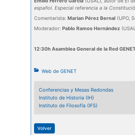
Emilio Ferrero García
(USAL), autor de
El d
español. Especial referencia a la Constituci
Comentarista:
Marian Pérez Bernal
(UPO, Se
Moderador:
Pablo Ramos Hernández
(USAL)
12:30h Asamblea General de la Red GENET
Web de GENET
Conferencias y Mesas Redondas
Instituto de Historia (IH)
Instituto de Filosofía (IFS)
Volver