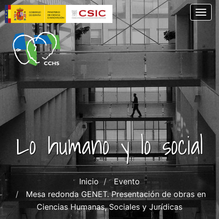
Skip
Togg
to
main
content
Lo humano y lo social
Inicio
Evento
Mesa redonda GENET. Presentación de obras en
Ciencias Humanas, Sociales y Jurídicas