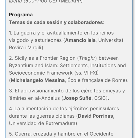
Iberia (500-1100 CE)
(MEDAPP)
Programa
Temas de cada sesión y colaboradores
:
1. La guerra y el avituallamiento en los reinos
visigodo y asturleonés (
Amancio Isla
, Universitat
Rovira i Virgili).
2. Sicily as a Frontier Region (
Thaghr
) between
Byzantium and Islam: Settlements, Institutions and
Socioeconomic Framework (ss. VIII-XI)
(
Michelangelo Messina
, École française de Rome).
3. El aprovisionamiento de los ejércitos omeyas y
ʿāmiríes en al-Andalus (
Josep Suñé
, CSIC).
4. La alimentación de los ejércitos peninsulares
durante las guerras cidianas (
David Porrinas
,
Universidad de Extremadura).
5. Guerra, cruzada y hambre en el Occidente