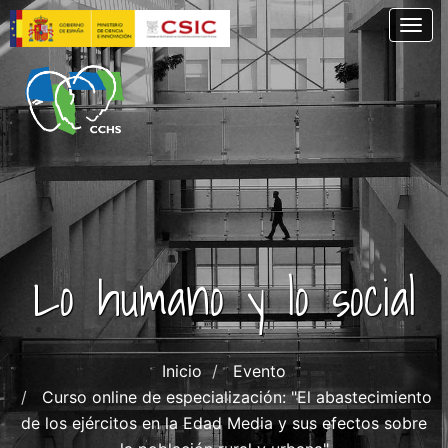
Pasar
Togg
al
contenido
principal
Lo humano y lo social
Inicio
Evento
Curso online de especialización: "El abastecimiento
de los ejércitos en la Edad Media y sus efectos sobre