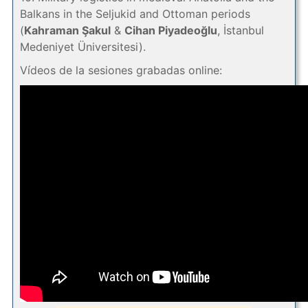
Balkans in the Seljukid and Ottoman periods
(
Kahraman Şakul
&
Cihan Piyadeoğlu
, İstanbul
Medeniyet Üniversitesi).
Vídeos de la sesiones grabadas online: