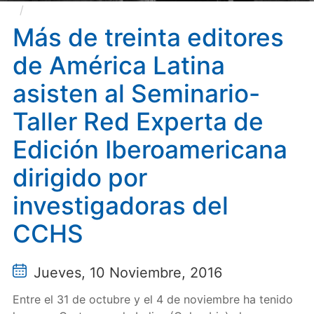
Más de treinta editores de América Latina asisten
al Seminario-Taller Red Experta de Edición
Más de treinta editores
Iberoamericana dirigido por investigadoras del CCHS
de América Latina
asisten al Seminario-
Taller Red Experta de
Edición Iberoamericana
dirigido por
investigadoras del
CCHS
Jueves, 10 Noviembre, 2016
Entre el 31 de octubre y el 4 de noviembre ha tenido