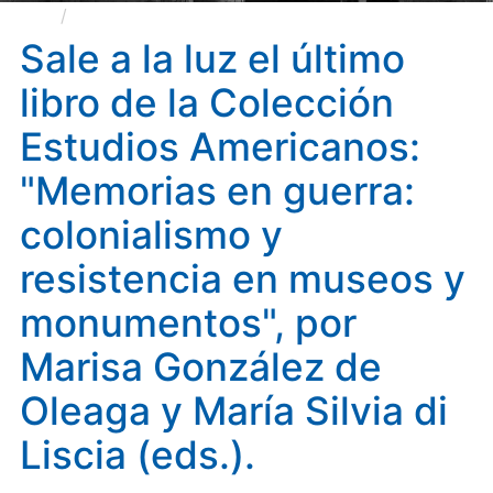
Sale a la luz el último libro de la Colección
Estudios Americanos: "Memorias en guerra:
Sale a la luz el último
colonialismo y resistencia en museos y monumentos",
libro de la Colección
por Marisa González de Oleaga y María Silvia di Liscia
(eds.).
Estudios Americanos:
"Memorias en guerra:
colonialismo y
resistencia en museos y
monumentos", por
Marisa González de
Oleaga y María Silvia di
Liscia (eds.).