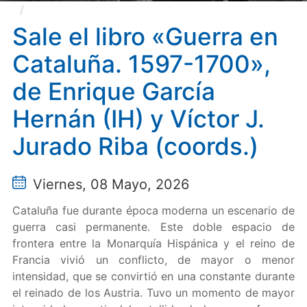
Sale el libro «Guerra en Cataluña. 1597-1700», de
Enrique García Hernán (IH) y Víctor J. Jurado Riba
Sale el libro «Guerra en
(coords.)
Cataluña. 1597-1700»,
de Enrique García
Hernán (IH) y Víctor J.
Jurado Riba (coords.)
Viernes, 08 Mayo, 2026
Cataluña fue durante época moderna un escenario de
guerra casi permanente. Este doble espacio de
frontera entre la Monarquía Hispánica y el reino de
Francia vivió un conflicto, de mayor o menor
intensidad, que se convirtió en una constante durante
el reinado de los Austria. Tuvo un momento de mayor