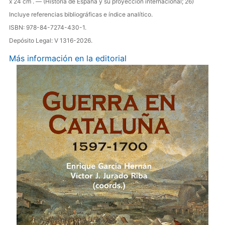
x 24 cm . — (Historia de España y su proyección internacional; 26)
Incluye referencias bibliográficas e índice analítico.
ISBN: 978-84-7274-430-1.
Depósito Legal: V 1316-2026.
Más información en la editorial