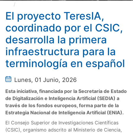
El proyecto TeresIA, coordinado por el CSIC,
desarrolla la primera infraestructura para la
El proyecto TeresIA,
terminología en español
coordinado por el CSIC,
desarrolla la primera
infraestructura para la
terminología en español
Lunes, 01 Junio, 2026
Esta iniciativa, financiada por la Secretaría de Estado
de Digitalización e Inteligencia Artificial (SEDIA) a
través de los fondos europeos, forma parte de la
Estrategia Nacional de Inteligencia Artificial (ENIA).
El Consejo Superior de Investigaciones Científicas
(CSIC), organismo adscrito al Ministerio de Ciencia,