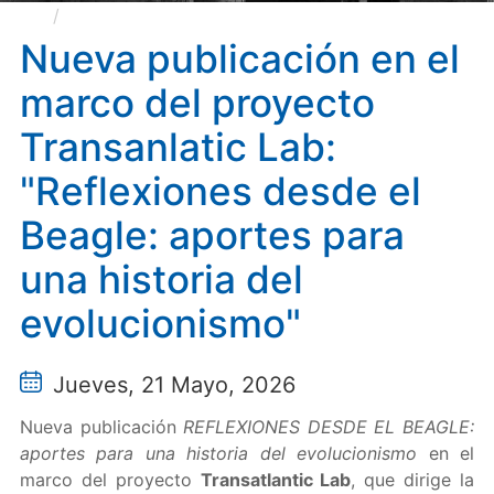
Nueva publicación en el marco del proyecto
Transanlatic Lab: "Reflexiones desde el Beagle:
Nueva publicación en el
aportes para una historia del evolucionismo"
marco del proyecto
Transanlatic Lab:
"Reflexiones desde el
Beagle: aportes para
una historia del
evolucionismo"
Jueves, 21 Mayo, 2026
Nueva publicación
REFLEXIONES DESDE EL BEAGLE:
aportes para una historia del evolucionismo
en el
marco del proyecto
Transatlantic Lab
, que dirige la