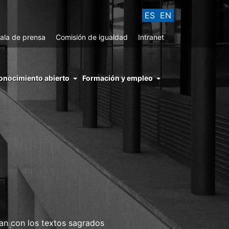
ES
EN
ala de prensa
Comisión de igualdad
Intranet
enu
onocimiento abierto
Formación y empleo
ght
hs
nocimiento
ierto
an con los textos sagrados