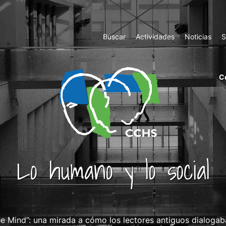
Top
Buscar
Actividades
Noticias
S
Menu
m
C
ri
cc
co
ab
Lo humano y lo social
he Mind”: una mirada a cómo los lectores antiguos dialogab