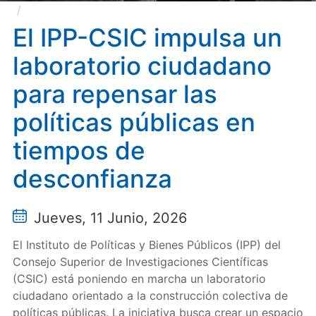
El IPP-CSIC impulsa un laboratorio ciudadano para
repensar las políticas públicas en tiempos de
El IPP-CSIC impulsa un
desconfianza
laboratorio ciudadano
para repensar las
políticas públicas en
tiempos de
desconfianza
Jueves, 11 Junio, 2026
El Instituto de Políticas y Bienes Públicos (IPP) del
Consejo Superior de Investigaciones Científicas
(CSIC) está poniendo en marcha un laboratorio
ciudadano orientado a la construcción colectiva de
políticas públicas. La iniciativa busca crear un espacio