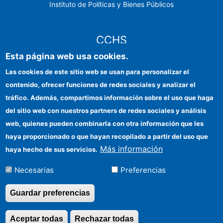
Instituto de Políticas y Bienes Públicos
CCHS
Esta página web usa cookies.
Sede electrónica CSIC
Las cookies de este sitio web se usan para personalizar el
contenido, ofrecer funciones de redes sociales y analizar el
Identidad institucional
tráfico. Además, compartimos información sobre el uso que haga
Información para proveedores
del sitio web con nuestros partners de redes sociales y análisis
web, quienes pueden combinarla con otra información que les
Ayudas FEDER
haya proporcionado o que hayan recopilado a partir del uso que
Organismos financiadores
Más información
haya hecho de sus servicios.
Contacto
Necesarias
Preferencias
Cómo llegar
Guardar preferencias
Aceptar todas
Rechazar todas
Revocar consentimi
©Copyright 2026 Todos los derechos reservados